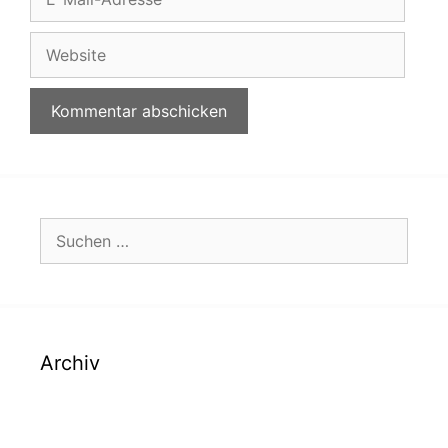
Mail-
Adresse
Website
Suchen
nach:
Archiv