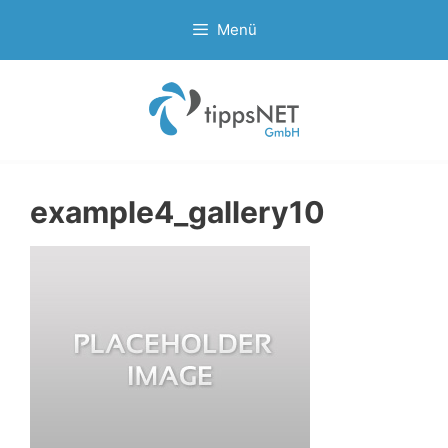
Zum
Menü
Inhalt
springen
example4_gallery10