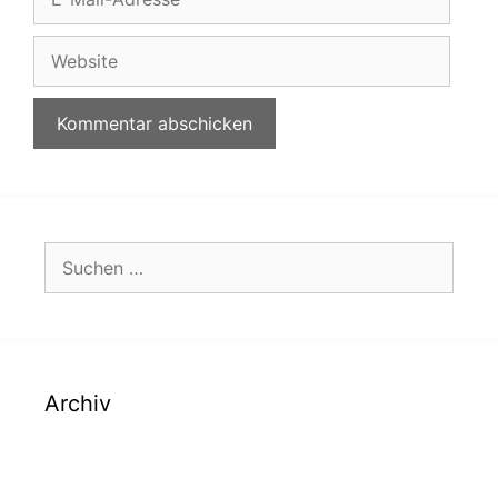
Mail-
Adresse
Website
Suchen
nach:
Archiv