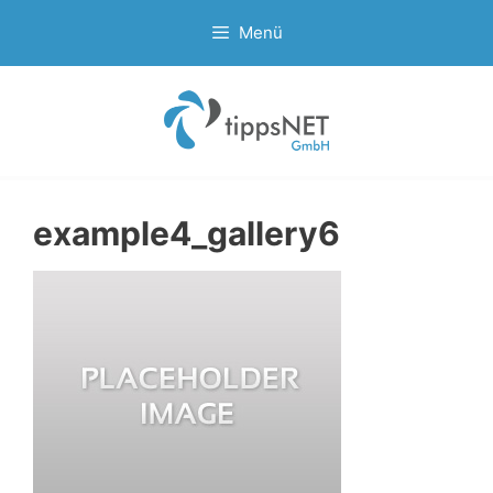
Zum
Menü
Inhalt
springen
example4_gallery6